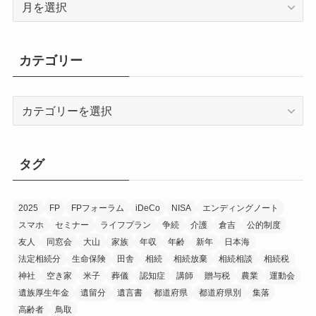
ー
カ
イ
カテゴリー
ブ
カ
テ
ゴ
リ
タグ
ー
2025
FP
FPフォーラム
iDeCo
NISA
エンディングノート
スマホ
セミナー
ライフプラン
争続
介護
倉吉
公的制度
友人
同窓会
大山
家族
年収
年齢
新年
日本海
法定相続分
生命保険
田舎
相続
相続放棄
相続相談
相続税
神社
空き家
米子
葬儀
認知症
講師
贈与税
農業
運動会
遺族厚生年金
遺留分
遺言書
都道府県
都道府県別
集落
高齢者
鳥取