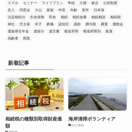
スマホ
セミナー
ライフプラン
争続
介護
倉吉
公的制度
友人
同窓会
大山
家族
年収
年齢
新年
日本海
法定相続分
生命保険
田舎
相続
相続放棄
相続相談
相続税
神社
空き家
米子
葬儀
認知症
講師
贈与税
農業
運動会
遺族厚生年金
遺留分
遺言書
都道府県
都道府県別
集落
高齢者
鳥取
新着記事
相続税の種類別取得財産価
海岸清掃ボランティア
額
ひと休み