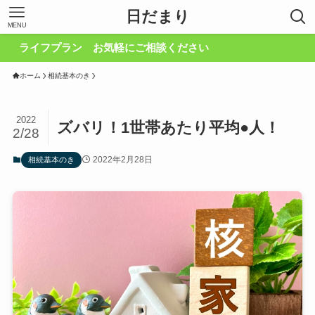
日だまり
MENU
イフプラン お気軽にご相談ください
ホーム
相続基本のき
2022
ズバリ！1世帯あたり平均●人！
2/28
2022年2月28日
相続基本のき