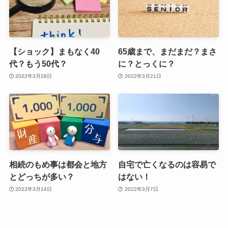
【ショック】まもなく40
65歳まで、まだまだ？まさ
代？もう50代？
に？とっくに？
2022年3月28日
2022年3月21日
相続のもめ事は都会と地方
自宅で亡くなるのは容易で
とどっちが多い？
はない！
2022年3月14日
2022年3月7日