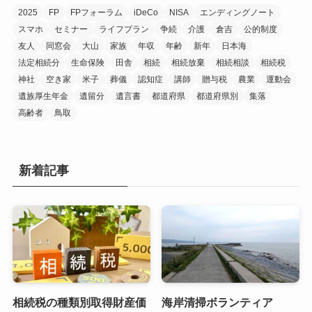
2025
FP
FPフォーラム
iDeCo
NISA
エンディングノート
スマホ
セミナー
ライフプラン
争続
介護
倉吉
公的制度
友人
同窓会
大山
家族
年収
年齢
新年
日本海
法定相続分
生命保険
田舎
相続
相続放棄
相続相談
相続税
神社
空き家
米子
葬儀
認知症
講師
贈与税
農業
運動会
遺族厚生年金
遺留分
遺言書
都道府県
都道府県別
集落
高齢者
鳥取
新着記事
相続税の種類別取得財産価
海岸清掃ボランティア