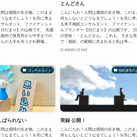
とんどさん
人間は感情の生き物。このまま
こんにちわ！人間は感情の生き物。このま
どうなるでしょう！を共に考え
何もしないとどうなるでしょう！を共に考
ンサルタント、ファイナンシャ
る米子相続コンサルタント、ファイナンシ
日だまり】の山根です。 先週
ルプランナー【日だまり】の山根です。 
集落内で保育所から中学までの
の習俗・・とんどさん。 これも、大きな
んが人生を全うされ葬儀...
で「相続」の範疇に含まれると私は考...
2023年1月16日
コンサルタント
相続基本の
しばられない
実録 公開！
人間は感情の生き物。このまま
こんにちわ！人間は感情の生き物。このま
どうなるでしょう！を共に考え
何もしないとどうなるでしょう！を共に考