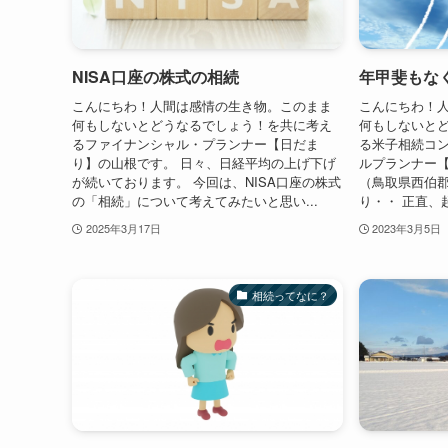
NISA口座の株式の相続
年甲斐もな
こんにちわ！人間は感情の生き物。このまま
こんにちわ！
何もしないとどうなるでしょう！を共に考え
何もしないと
るファイナンシャル・プランナー【日だま
る米子相続コ
り】の山根です。 日々、日経平均の上げ下げ
ルプランナー【
が続いております。 今回は、NISA口座の株式
（鳥取県西伯
の「相続」について考えてみたいと思い...
り・・ 正直、
2025年3月17日
2023年3月5日
相続ってなに？