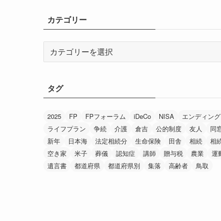
カ
イ
カテゴリー
ブ
カ
テ
ゴ
リ
タグ
ー
2025
FP
FPフォーラム
iDeCo
NISA
エンディング
ライフプラン
争続
介護
倉吉
公的制度
友人
同
新年
日本海
法定相続分
生命保険
田舎
相続
相
空き家
米子
葬儀
認知症
講師
贈与税
農業
運
遺言書
都道府県
都道府県別
集落
高齢者
鳥取