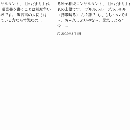
ンサルタント、【日だまり】代
る米子相続コンサルタント、【日だまり】
 遺言書を書くことは相続争い
表の山根です。 プルルルル プルルル
段です。 遺言書の大切さは、
（携帯鳴る） ん？誰？ もしもし～○○です
ている方なら常識なの...
～。お～久しぶりやな～。元気しとる？
今、...
2022年8月1日