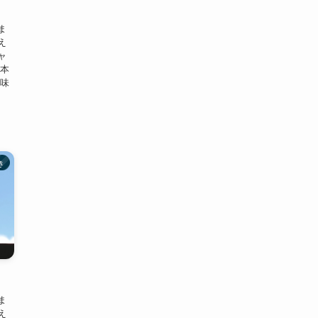
ま
え
ャ
日本
意味
き
ま
え