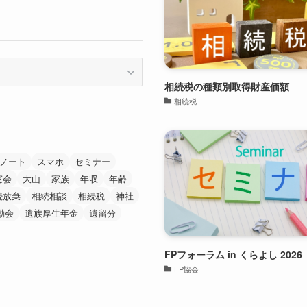
相続税の種類別取得財産価額
相続税
ノート
スマホ
セミナー
窓会
大山
家族
年収
年齢
続放棄
相続相談
相続税
神社
動会
遺族厚生年金
遺留分
FPフォーラム in くらよし 2026
FP協会