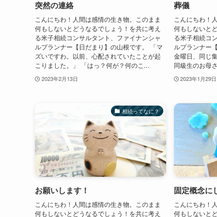
突然の連絡
葬儀
こんにちわ！人間は感情の生き物。このまま
こんにちわ！
何もしないとどうなるでしょう！を共に考え
何もしないと
る米子相続コンサルタント、ファイナンシャ
る米子相続コ
ルプランナー【日だまり】の山根です。 「マ
ルプランナー【
ズいですわ。以前、心配されていたことが起
金曜日、同じ
こりました。」 「はっ？何が？何のこ...
同級生のお母さ
2023年2月13日
2023年1月29日
相続ってなに？
お願いします！
固定概念に
こんにちわ！人間は感情の生き物。このまま
こんにちわ！
何もしないとどうなるでしょう！を共に考え
何もしないと