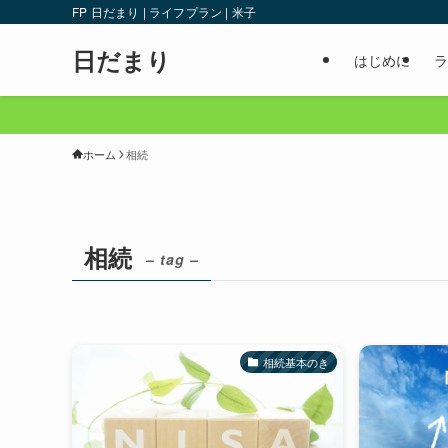
FP 日だまり | ライフプラン | 米子
日だまり
はじめに
ラ
ホーム
相続
相続
– tag –
相続基本のき