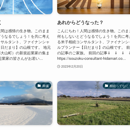
く
あれからどうなった？
人間は感情の生き物。このまま
こんにちわ！人間は感情の生き物。このま
どうなるでしょう！を共に考え
何もしないとどうなるでしょう！を共に考
ンサルタント、ファイナンシャ
る米子相続コンサルタント、ファイナンシ
日だまり】の山根です。 地元
ルプランナー【日だまり】の山根です。 
郡大山町）の新規起業家の集ま
の記事のご家族。 前回の記事⇓ ⇓ ⇓ 
起業家の皆さんがお若い...
https://souzoku-consultant-hidamari.co...
2023年2月20日
葬儀
相続ってなに