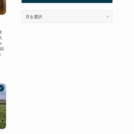
ア
ー
カ
ま
イ
え
ブ
ャ
前回
⇓
？