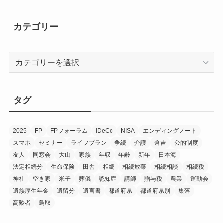
カ
イ
カテゴリー
ブ
カ
テ
ゴ
リ
タグ
ー
2025
FP
FPフォーラム
iDeCo
NISA
エンディングノート
スマホ
セミナー
ライフプラン
争続
介護
倉吉
公的制度
友人
同窓会
大山
家族
年収
年齢
新年
日本海
法定相続分
生命保険
田舎
相続
相続放棄
相続相談
相続税
神社
空き家
米子
葬儀
認知症
講師
贈与税
農業
運動会
遺族厚生年金
遺留分
遺言書
都道府県
都道府県別
集落
高齢者
鳥取