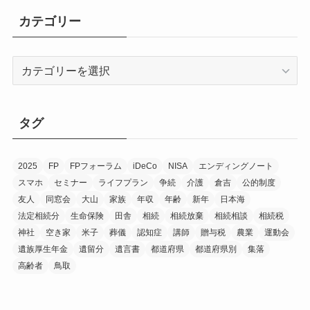
イ
カテゴリー
ブ
カ
テ
ゴ
リ
タグ
ー
2025
FP
FPフォーラム
iDeCo
NISA
エンディングノート
スマホ
セミナー
ライフプラン
争続
介護
倉吉
公的制度
友人
同窓会
大山
家族
年収
年齢
新年
日本海
法定相続分
生命保険
田舎
相続
相続放棄
相続相談
相続税
神社
空き家
米子
葬儀
認知症
講師
贈与税
農業
運動会
遺族厚生年金
遺留分
遺言書
都道府県
都道府県別
集落
高齢者
鳥取