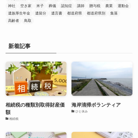
神社
空き家
米子
葬儀
認知症
講師
贈与税
農業
運動会
遺族厚生年金
遺留分
遺言書
都道府県
都道府県別
集落
高齢者
鳥取
新着記事
相続税の種類別取得財産価
海岸清掃ボランティア
額
ひと休み
相続税