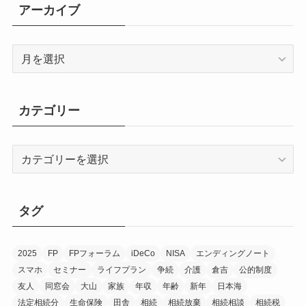
アーカイブ
ア
ー
カ
イ
カテゴリー
ブ
カ
テ
ゴ
リ
タグ
ー
2025
FP
FPフォーラム
iDeCo
NISA
エンディングノート
スマホ
セミナー
ライフプラン
争続
介護
倉吉
公的制度
友人
同窓会
大山
家族
年収
年齢
新年
日本海
法定相続分
生命保険
田舎
相続
相続放棄
相続相談
相続税