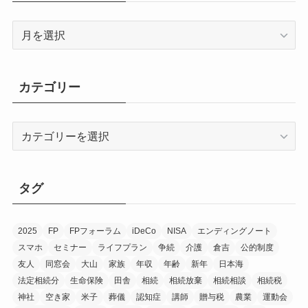
ア
ー
カ
イ
カテゴリー
ブ
カ
テ
ゴ
リ
タグ
ー
2025
FP
FPフォーラム
iDeCo
NISA
エンディングノート
スマホ
セミナー
ライフプラン
争続
介護
倉吉
公的制度
友人
同窓会
大山
家族
年収
年齢
新年
日本海
法定相続分
生命保険
田舎
相続
相続放棄
相続相談
相続税
神社
空き家
米子
葬儀
認知症
講師
贈与税
農業
運動会