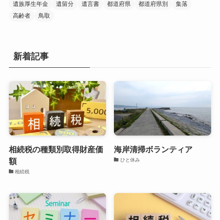
遺族厚生年金
遺留分
遺言書
都道府県
都道府県別
集落
高齢者
鳥取
新着記事
相続税の種類別取得財産価
海岸清掃ボランティア
額
ひと休み
相続税