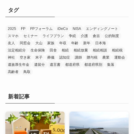
リ
タグ
ー
2025
FP
FPフォーラム
iDeCo
NISA
エンディングノート
スマホ
セミナー
ライフプラン
争続
介護
倉吉
公的制度
友人
同窓会
大山
家族
年収
年齢
新年
日本海
法定相続分
生命保険
田舎
相続
相続放棄
相続相談
相続税
神社
空き家
米子
葬儀
認知症
講師
贈与税
農業
運動会
遺族厚生年金
遺留分
遺言書
都道府県
都道府県別
集落
高齢者
鳥取
新着記事