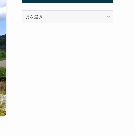
ア
ー
カ
イ
ブ