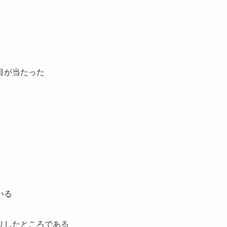
目が当たった
いる
りしたところである