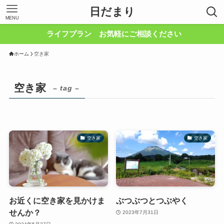
日だまり
MENU
ライフプラン お気軽にご相談ください
ホーム
空き家
空き家
– tag –
空き家
空き家
お近くに空き家を見かけま
ぶつぶつとつぶやく
せんか？
2023年7月31日