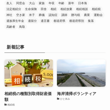
友人
同窓会
大山
家族
年収
年齢
新年
日本海
法定相続分
生命保険
田舎
相続
相続放棄
相続相談
相続税
神社
空き家
米子
葬儀
認知症
講師
贈与税
農業
運動会
遺族厚生年金
遺留分
遺言書
都道府県
都道府県別
集落
高齢者
鳥取
新着記事
相続税の種類別取得財産価
海岸清掃ボランティア
額
ひと休み
相続税