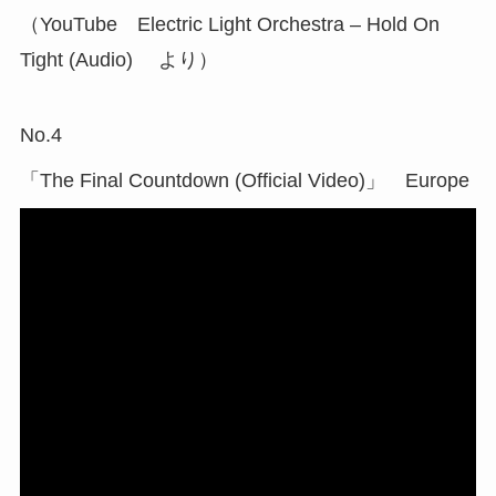
（YouTube Electric Light Orchestra – Hold On
Tight (Audio) より）
No.4
「The Final Countdown (Official Video)」 Europe