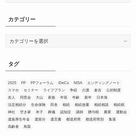
ー
カ
イ
カテゴリー
ブ
カ
テ
ゴ
リ
タグ
ー
2025
FP
FPフォーラム
iDeCo
NISA
エンディングノート
スマホ
セミナー
ライフプラン
争続
介護
倉吉
公的制度
友人
同窓会
大山
家族
年収
年齢
新年
日本海
法定相続分
生命保険
田舎
相続
相続放棄
相続相談
相続税
神社
空き家
米子
葬儀
認知症
講師
贈与税
農業
運動会
遺族厚生年金
遺留分
遺言書
都道府県
都道府県別
集落
高齢者
鳥取