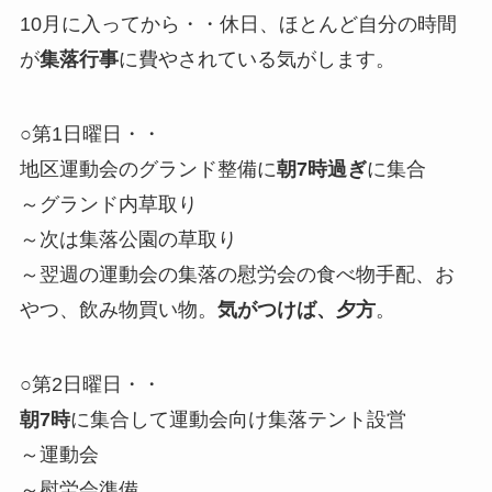
10月に入ってから・・休日、ほとんど自分の時間
が
集落行事
に費やされている気がします。
○第1日曜日・・
地区運動会のグランド整備に
朝7時過ぎ
に集合
～グランド内草取り
～次は集落公園の草取り
～翌週の運動会の集落の慰労会の食べ物手配、お
やつ、飲み物買い物。
気がつけば、夕方
。
○第2日曜日・・
朝7時
に集合して運動会向け集落テント設営
～運動会
～慰労会準備