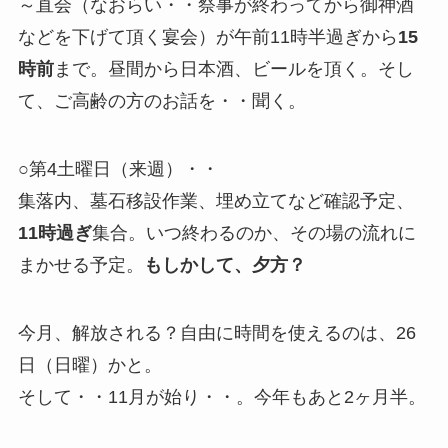
～直会（なおらい・・祭事が終わってから御神酒
などを下げて頂く宴会）が午前11時半過ぎから
15
時前
まで。昼間から日本酒、ビールを頂く。そし
て、ご高齢の方のお話を・・聞く。
○第4土曜日（来週）・・
集落内、墓石移設作業、埋め立てなど確認予定、
11時過ぎ
集合。いつ終わるのか、その場の流れに
まかせる予定。
もしかして、夕方？
今月、解放される？自由に時間を使えるのは、26
日（日曜）かと。
そして・・11月が始り・・。今年もあと2ヶ月半。