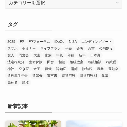
テ
ゴ
リ
タグ
ー
2025
FP
FPフォーラム
iDeCo
NISA
エンディングノート
スマホ
セミナー
ライフプラン
争続
介護
倉吉
公的制度
友人
同窓会
大山
家族
年収
年齢
新年
日本海
法定相続分
生命保険
田舎
相続
相続放棄
相続相談
相続税
神社
空き家
米子
葬儀
認知症
講師
贈与税
農業
運動会
遺族厚生年金
遺留分
遺言書
都道府県
都道府県別
集落
高齢者
鳥取
新着記事