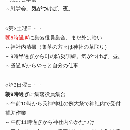
～慰労会。
気がつけば、夜
。
○第3土曜日・・
朝5時過ぎ
に集落役員集合、まだ外は暗い
～神社内清掃（集落の方々は神社の草取り）
～9時半過ぎから町の防災訓練。気がつけば、昼。
～昼過ぎからやっと自分の仕事。
○第3日曜日・・
朝9時過ぎ
に集落役員集合
～午前10時から氏神神社の例大祭で神社内で受付
補助作業
～午前11時過ぎから神社内のかたつけ