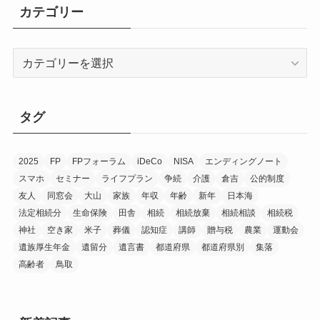
イ
カテゴリー
ブ
カ
テ
ゴ
リ
タグ
ー
2025
FP
FPフォーラム
iDeCo
NISA
エンディングノート
スマホ
セミナー
ライフプラン
争続
介護
倉吉
公的制度
友人
同窓会
大山
家族
年収
年齢
新年
日本海
法定相続分
生命保険
田舎
相続
相続放棄
相続相談
相続税
神社
空き家
米子
葬儀
認知症
講師
贈与税
農業
運動会
遺族厚生年金
遺留分
遺言書
都道府県
都道府県別
集落
高齢者
鳥取