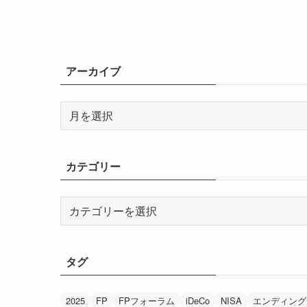
アーカイブ
ア
ー
カ
イ
カテゴリー
ブ
カ
テ
ゴ
リ
タグ
ー
2025
FP
FPフォーラム
iDeCo
NISA
エンディング