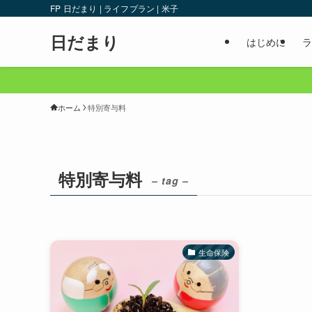
FP 日だまり | ライフプラン | 米子
日だまり
はじめに
ラ
ホーム
特別寄与料
特別寄与料
– tag –
生命保険