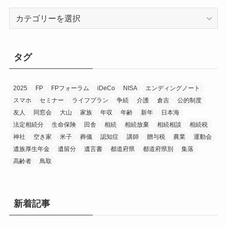
カ
テ
ゴ
リ
タグ
ー
2025
FP
FPフォーラム
iDeCo
NISA
エンディングノート
スマホ
セミナー
ライフプラン
争続
介護
倉吉
公的制度
友人
同窓会
大山
家族
年収
年齢
新年
日本海
法定相続分
生命保険
田舎
相続
相続放棄
相続相談
相続税
神社
空き家
米子
葬儀
認知症
講師
贈与税
農業
運動会
遺族厚生年金
遺留分
遺言書
都道府県
都道府県別
集落
高齢者
鳥取
新着記事