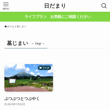
日だまり
MENU
ライフプラン お気軽にご相談ください
ホーム
墓じまい
墓じまい
– tag –
空き家
ぶつぶつとつぶやく
2023年7月31日