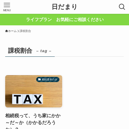
日だまり
MENU
ライフプラン お気軽にご相談ください
ホーム
課税割合
課税割合
– tag –
相続基本のき
相続税って、うち家にかか
～だ～か（かかるだろう