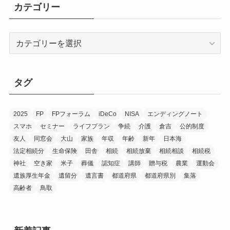
イ
カテゴリー
ブ
カ
テ
ゴ
リ
タグ
ー
2025
FP
FPフォーラム
iDeCo
NISA
エンディングノート
スマホ
セミナー
ライフプラン
争続
介護
倉吉
公的制度
友人
同窓会
大山
家族
年収
年齢
新年
日本海
法定相続分
生命保険
田舎
相続
相続放棄
相続相談
相続税
神社
空き家
米子
葬儀
認知症
講師
贈与税
農業
運動会
遺族厚生年金
遺留分
遺言書
都道府県
都道府県別
集落
高齢者
鳥取