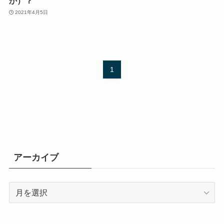
か）？
2021年4月5日
1
アーカイブ
ア
ー
カ