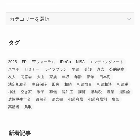
ブ
カ
テ
ゴ
リ
タグ
ー
2025
FP
FPフォーラム
iDeCo
NISA
エンディングノート
スマホ
セミナー
ライフプラン
争続
介護
倉吉
公的制度
友人
同窓会
大山
家族
年収
年齢
新年
日本海
法定相続分
生命保険
田舎
相続
相続放棄
相続相談
相続税
神社
空き家
米子
葬儀
認知症
講師
贈与税
農業
運動会
遺族厚生年金
遺留分
遺言書
都道府県
都道府県別
集落
高齢者
鳥取
新着記事