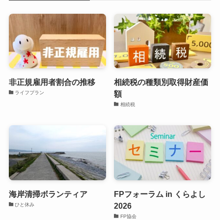
非正規雇用者割合の推移
相続税の種類別取得財産価
額
ライフプラン
相続税
海岸清掃ボランティア
FPフォーラム in くらよし
2026
ひと休み
FP協会