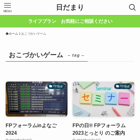
日だまり
MENU
ライフプラン お気軽にご相談ください
ホーム
おこづかいゲーム
おこづかいゲーム
– tag –
FP協会
FP協会
FPフォーラムinよなご
FPの日® FPフォーラム
2024
2023とっとり のご案内